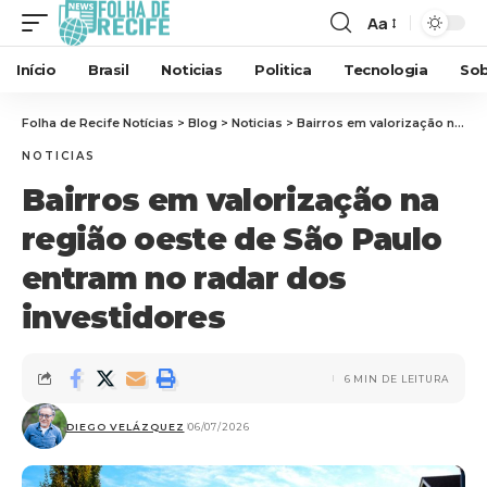
Aa
Início
Brasil
Noticias
Politica
Tecnologia
Sob
Folha de Recife Notícias
>
Blog
>
Noticias
>
Bairros em valorização na região oeste de São Paulo entram no radar dos investidores
NOTICIAS
Bairros em valorização na
região oeste de São Paulo
entram no radar dos
investidores
6 MIN DE LEITURA
DIEGO VELÁZQUEZ
06/07/2026