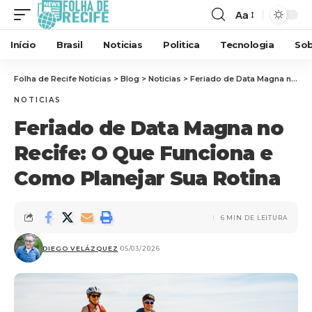
Aa
Início
Brasil
Noticias
Politica
Tecnologia
Sob
Folha de Recife Notícias
>
Blog
>
Noticias
>
Feriado de Data Magna no Recife: O Que Funciona e Como Planejar Sua Rotina
NOTICIAS
Feriado de Data Magna no
Recife: O Que Funciona e
Como Planejar Sua Rotina
6 MIN DE LEITURA
DIEGO VELÁZQUEZ
05/03/2026