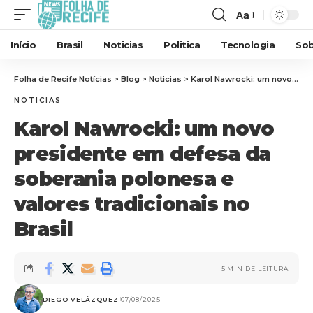
Aa
Início
Brasil
Noticias
Politica
Tecnologia
Sob
Folha de Recife Notícias
>
Blog
>
Noticias
>
Karol Nawrocki: um novo presidente em defesa da soberania polonesa e valores tradicionais no Brasil
NOTICIAS
Karol Nawrocki: um novo
presidente em defesa da
soberania polonesa e
valores tradicionais no
Brasil
5 MIN DE LEITURA
DIEGO VELÁZQUEZ
07/08/2025