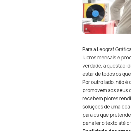
Para a Leograf Gráfi
lucros mensais e prod
verdade, a questão i
estar de todos os qu
Por outro lado, não é
promovem aos seus c
recebem piores rendi
soluções de uma boa ge
para os que pretendem
pena ler o texto até o 