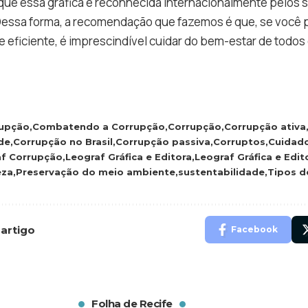
 que essa gráfica é reconhecida internacionalmente pelos 
Dessa forma, a recomendação que fazemos é que, se você 
 eficiente, é imprescindível cuidar do bem-estar de todos
upção
Combatendo a Corrupção
Corrupção
Corrupção ativa
de
Corrupção no Brasil
Corrupção passiva
Corruptos
Cuidado
af Corrupção
Leograf Gráfica e Editora
Leograf Gráfica e Edi
eza
Preservação do meio ambiente
sustentabilidade
Tipos d
 artigo
Facebook
Folha de Recife