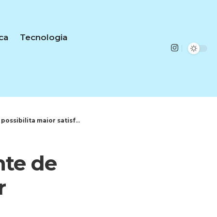
ica
Tecnologia
ibilita maior satisfação?
nte de
r