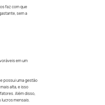
ros faz com que
gastante, sem a
avoráveis em um
ue possui uma gestão
ais alta, e isso
fatores. Além disso,
s lucros mensais.