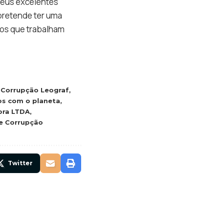
seus excelentes
pretende ter uma
 os que trabalham
Corrupção Leograf
s com o planeta
tora LTDA
e Corrupção
Twitter