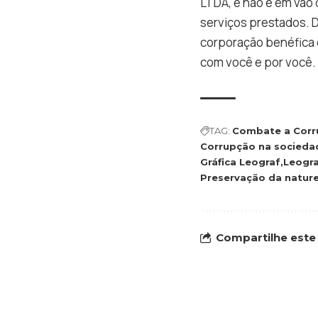
LTDA, e não é em vão
serviços prestados. 
corporação benéfica e
com você e por você.
TAG:
Combate a Corr
Corrupção na socieda
Gráfica Leograf
Leogr
Preservação da natur
Compartilhe este