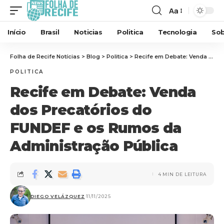
Aa
Início
Brasil
Noticias
Politica
Tecnologia
Sob
Folha de Recife Notícias
>
Blog
>
Politica
>
Recife em Debate: Venda dos Precatórios do FUNDEF e os Rumos da Administração Pública
POLITICA
Recife em Debate: Venda
dos Precatórios do
FUNDEF e os Rumos da
Administração Pública
4 MIN DE LEITURA
DIEGO VELÁZQUEZ
11/11/2025