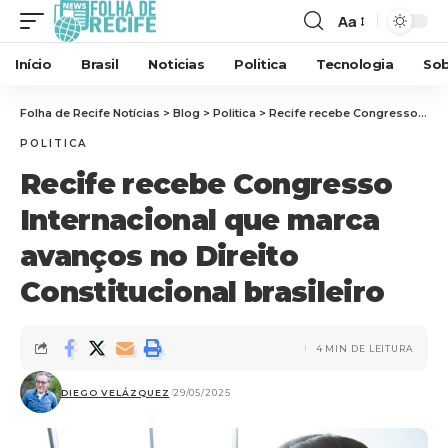
Aa
Início
Brasil
Noticias
Politica
Tecnologia
Sob
Folha de Recife Notícias
>
Blog
>
Politica
>
Recife recebe Congresso Internacional que marca avanços no Direito Constitucional brasileiro
POLITICA
Recife recebe Congresso
Internacional que marca
avanços no Direito
Constitucional brasileiro
4 MIN DE LEITURA
DIEGO VELÁZQUEZ
29/05/2025