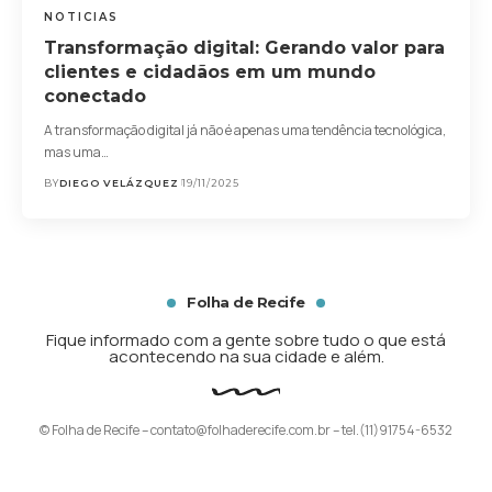
NOTICIAS
Transformação digital: Gerando valor para
clientes e cidadãos em um mundo
conectado
A transformação digital já não é apenas uma tendência tecnológica,
mas uma…
BY
DIEGO VELÁZQUEZ
19/11/2025
Folha de Recife
Fique informado com a gente sobre tudo o que está
acontecendo na sua cidade e além.
© Folha de Recife –
contato@folhaderecife.com.br
– tel.(11)91754-6532