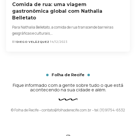
Comida de rua: uma viagem
gastronômica global com Nathalia
Belletato
Para Nathalia Belletato, a comida de rua transcende barreiras
geográficas e culturais,…
BY
DIEGO VELÁZQUEZ
14/12/2023
Folha de Recife
Fique informado com a gente sobre tudo o que está
acontecendo na sua cidade e além.
© Folha de Recife –
contato@folhaderecife.com.br
– tel.(11)91754-6532