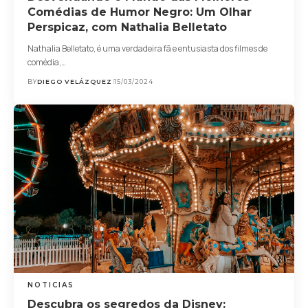
Comédias de Humor Negro: Um Olhar
Perspicaz, com Nathalia Belletato
Nathalia Belletato, é uma verdadeira fã e entusiasta dos filmes de
comédia,…
BY
DIEGO VELÁZQUEZ
15/03/2024
NOTICIAS
Descubra os segredos da Disney: