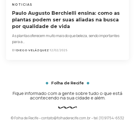
NOTICIAS
Paulo Augusto Berchielli ensina: como as
plantas podem ser suas aliadas na busca
por qualidade de vida
As plantas oferecem muito mais do que beleza, sendo importantes
para a…
BY
DIEGO VELÁZQUEZ
12/02/2025
Folha de Recife
Fique informado com a gente sobre tudo o que está
acontecendo na sua cidade e além.
© Folha de Recife –
contato@folhaderecife.com.br
– tel.(11)91754-6532