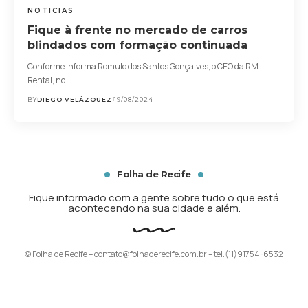
NOTICIAS
Fique à frente no mercado de carros
blindados com formação continuada
Conforme informa Romulo dos Santos Gonçalves, o CEO da RM
Rental, no…
BY
DIEGO VELÁZQUEZ
19/08/2024
Folha de Recife
Fique informado com a gente sobre tudo o que está
acontecendo na sua cidade e além.
© Folha de Recife –
contato@folhaderecife.com.br
– tel.(11)91754-6532