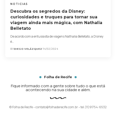
NOTICIAS
Descubra os segredos da Disney:
curiosidades e truques para tornar sua
viagem ainda mais mágica, com Nathalia
Belletato
De acordo com a entusiasta de viagens Nathalia Belletato, a Disney
é…
BY
DIEGO VELÁZQUEZ
14/02/2024
Folha de Recife
Fique informado com a gente sobre tudo o que está
acontecendo na sua cidade e além.
© Folha de Recife –
contato@folhaderecife.com.br
– tel.(11)91754-6532