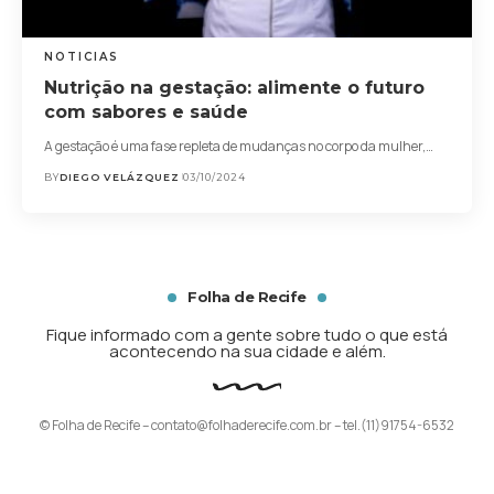
NOTICIAS
Nutrição na gestação: alimente o futuro
com sabores e saúde
A gestação é uma fase repleta de mudanças no corpo da mulher,…
BY
DIEGO VELÁZQUEZ
03/10/2024
Folha de Recife
Fique informado com a gente sobre tudo o que está
acontecendo na sua cidade e além.
© Folha de Recife –
contato@folhaderecife.com.br
– tel.(11)91754-6532