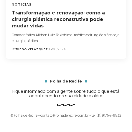
NOTICIAS
Transformação e renovação: como a
cirurgia plástica reconstrutiva pode
mudar vidas
Como enfatiza Ailthon Luiz Takishima, médico e cirurgião plástico, a
cirurgia plástica…
BY
DIEGO VELÁZQUEZ
13/08/2024
Folha de Recife
Fique informado com a gente sobre tudo o que está
acontecendo na sua cidade e além.
© Folha de Recife –
contato@folhaderecife.com.br
– tel.(11)91754-6532