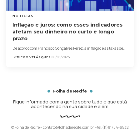
NOTICIAS
Inflação e juros: como esses indicadores
afetam seu dinheiro no curto e longo
prazo
De acordo com Francisco Gonçalves Perez, a inflação e as taxas de…
BY
DIEGO VELÁZQUEZ
08/05/2025
Folha de Recife
Fique informado com a gente sobre tudo o que está
acontecendo na sua cidade e além.
© Folha de Recife –
contato@folhaderecife.com.br
– tel.(11)91754-6532