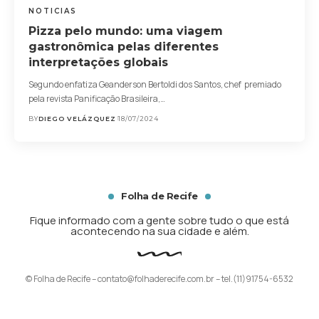
NOTICIAS
Pizza pelo mundo: uma viagem
gastronômica pelas diferentes
interpretações globais
Segundo enfatiza Geanderson Bertoldi dos Santos, chef premiado
pela revista Panificação Brasileira,…
BY
DIEGO VELÁZQUEZ
18/07/2024
Folha de Recife
Fique informado com a gente sobre tudo o que está
acontecendo na sua cidade e além.
© Folha de Recife –
contato@folhaderecife.com.br
– tel.(11)91754-6532