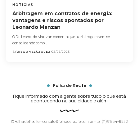
NOTICIAS
Arbitragem em contratos de energia:
vantagens e riscos apontados por
Leonardo Manzan
O Dr. Leonardo Manzan comenta que a arbitragem vem se
consolidando como…
BY
DIEGO VELÁZQUEZ
02/09/2025
Folha de Recife
Fique informado com a gente sobre tudo o que está
acontecendo na sua cidade e além.
© Folha de Recife –
contato@folhaderecife.com.br
– tel.(11)91754-6532