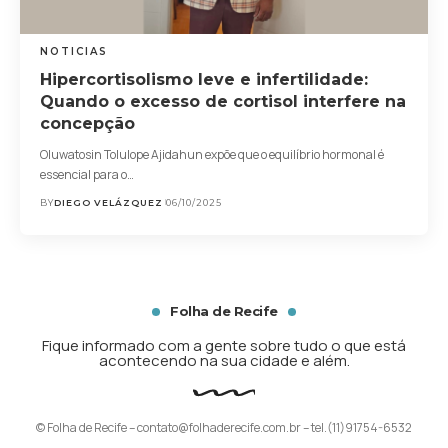
NOTICIAS
Hipercortisolismo leve e infertilidade:
Quando o excesso de cortisol interfere na
concepção
Oluwatosin Tolulope Ajidahun expõe que o equilíbrio hormonal é
essencial para o…
BY
DIEGO VELÁZQUEZ
06/10/2025
Folha de Recife
Fique informado com a gente sobre tudo o que está
acontecendo na sua cidade e além.
© Folha de Recife –
contato@folhaderecife.com.br
– tel.(11)91754-6532