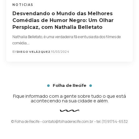
NOTICIAS
Desvendando o Mundo das Melhores
Comédias de Humor Negro: Um Olhar
Perspicaz, com Nathalia Belletato
Nathalia Belletato, é uma verdadeira fã e entusiasta dos filmes de
comédia,…
BY
DIEGO VELÁZQUEZ
15/03/2024
Folha de Recife
Fique informado com a gente sobre tudo o que está
acontecendo na sua cidade e além.
© Folha de Recife –
contato@folhaderecife.com.br
– tel.(11)91754-6532