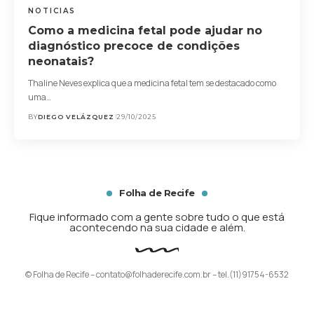
NOTICIAS
Como a medicina fetal pode ajudar no
diagnóstico precoce de condições
neonatais?
Thaline Neves explica que a medicina fetal tem se destacado como
uma…
BY
DIEGO VELÁZQUEZ
29/10/2025
Folha de Recife
Fique informado com a gente sobre tudo o que está
acontecendo na sua cidade e além.
© Folha de Recife –
contato@folhaderecife.com.br
– tel.(11)91754-6532