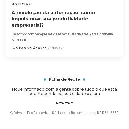
NOTICIAS
A revolução da automação: como
impulsionar sua produtividade
empresarial?
De acordo com o empresário e especialista da área Rafael Manella
Martinelli,…
BY
DIEGO VELÁZQUEZ
24/10/2024
Folha de Recife
Fique informado com a gente sobre tudo o que está
acontecendo na sua cidade e além.
© Folha de Recife –
contato@folhaderecife.com.br
– tel.(11)91754-6532