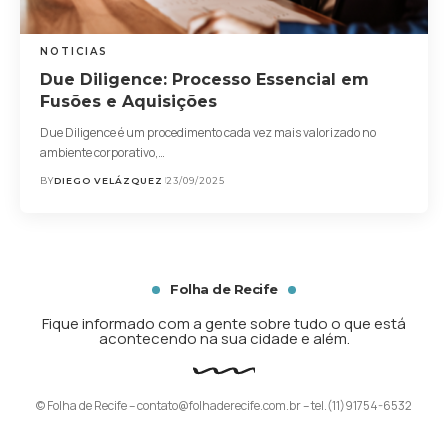
NOTICIAS
Due Diligence: Processo Essencial em
Fusões e Aquisições
Due Diligence é um procedimento cada vez mais valorizado no
ambiente corporativo,…
BY
DIEGO VELÁZQUEZ
23/09/2025
Folha de Recife
Fique informado com a gente sobre tudo o que está
acontecendo na sua cidade e além.
© Folha de Recife –
contato@folhaderecife.com.br
– tel.(11)91754-6532