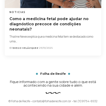
NOTICIAS
Como a medicina fetal pode ajudar no
diagnóstico precoce de condições
neonatais?
Thaline Neves explica que a medicina fetal tem se destacado como
uma…
BY
DIEGO VELÁZQUEZ
29/10/2025
Folha de Recife
Fique informado com a gente sobre tudo o que está
acontecendo na sua cidade e além.
© Folha de Recife –
contato@folhaderecife.com.br
– tel.(11)91754-6532