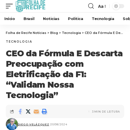
Aa
Início
Brasil
Noticias
Politica
Tecnologia
Sob
Folha de Recife Notícias
>
Blog
>
Tecnologia
>
CEO da Fórmula E Descarta Preocupação com Eletrificação da F1: “Validam Nossa Tecnologia”
TECNOLOGIA
CEO da Fórmula E Descarta
Preocupação com
Eletrificação da F1:
“Validam Nossa
Tecnologia”
3 MIN DE LEITURA
DIEGO VELÁZQUEZ
20/08/2024