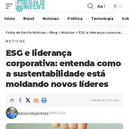
Aa
Início
Brasil
Noticias
Politica
Tecnologia
Sob
Folha de Recife Notícias
>
Blog
>
Noticias
>
ESG e liderança corporativa: entenda como a sustentabilidade está moldando novos líderes
NOTICIAS
ESG e liderança
corporativa: entenda como
a sustentabilidade está
moldando novos líderes
6 MIN DE LEITURA
DIEGO VELÁZQUEZ
18/06/2025