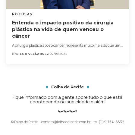
NOTICIAS
Entenda o impacto positivo da cirurgia
plástica na vida de quem venceu o
câncer
A cirurgia plástica após o câncer representa muito mais do que um…
BY
DIEGO VELÁZQUEZ
02/10/2025
Folha de Recife
Fique informado com a gente sobre tudo o que está
acontecendo na sua cidade e além.
© Folha de Recife –
contato@folhaderecife.com.br
– tel.(11)91754-6532